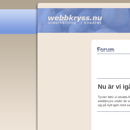
Nu är vi ig
Tyvärr blev vi utsatta 
webbkryss under de sen
sig på nytt igen med s