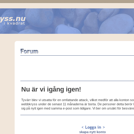
Nu är vi igång igen!
Tyvärr blev vi utsatta för en omfattande attack, vilket medför att alla konton 
webbkryss under de senast 11 månaderna är borta. De personer detta berör k
sig på nytt igen med samma e-post som tidigare. Vi ber om ursäkt för besväre
skapa nytt konto