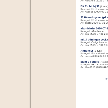
Av: Håkan68 (2026-07-3
Bit för bit hj 31
(1 svar
Kategori: HJ - Hemmetsj
Av: hape88 (2026-07-31
31 första krysset (på 
Kategori: HJ - Hemmetsj
Av: anett (2026-07-31 2
aftonbladet 2026-07-
Kategori: Aftonbladet
Av: eita (2026-07-31 20:
mitt i tidningen vecka
Kategori: Övriga korsord
Av: eita (2026-07-31 19:
Annonser
(1 svar)
Kategori: Fria diskussion
Av: ramas (2026-07-31 1
bk nr 9 perters
(7 svar)
Kategori: BK - Bra Korso
Av: lillan1313 (2026-07-
7
8