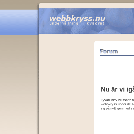
Nu är vi ig
Tyvärr blev vi utsatta 
webbkryss under de sen
sig på nytt igen med s