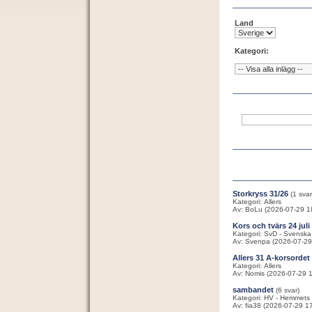
Land
Kategori:
Storkryss 31/26
(1 svar
Kategori: Allers
Av: BoLu (2026-07-29 1
Kors och tvärs 24 juli
Kategori: SvD - Svenska
Av: Svenpa (2026-07-29
Allers 31 A-korsordet 
Kategori: Allers
Av: Nomis (2026-07-29 1
sambandet
(6 svar)
Kategori: HV - Hemmets 
Av: fia38 (2026-07-29 1