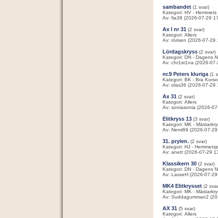
sambandet
(1 svar)
Kategori: HV - Hemmets 
Av: fia38 (2026-07-29 1
Ax I nr 31
(2 svar)
Kategori: Allers
Av: rörisen (2026-07-29 
Lördagskryss
(2 svar)
Kategori: DN - Dagens N
Av: chr1st1na (2026-07-
nr.9 Peters kluriga
(1 s
Kategori: BK - Bra Korso
Av: olas36 (2026-07-29 
Ax 31
(2 svar)
Kategori: Allers
Av: soniasonia (2026-07
Elitkryss 13
(3 svar)
Kategori: MK - Mästarkry
Av: Nemi69 (2026-07-29
31. prylen.
(2 svar)
Kategori: HJ - Hemmetsj
Av: anett (2026-07-29 1
Klassikern 30
(2 svar)
Kategori: DN - Dagens N
Av: LasseH (2026-07-29
MK4 Elitkrysset
(2 svar
Kategori: MK - Mästarkry
Av: Suddagumman2 (202
AX 31
(5 svar)
Kategori: Allers