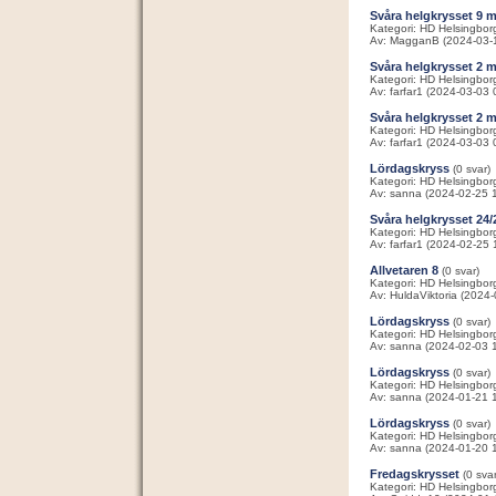
Svåra helgkrysset 9 
Kategori: HD Helsingbor
Av: MagganB (2024-03-1
Svåra helgkrysset 2 m
Kategori: HD Helsingbor
Av: farfar1 (2024-03-03 
Svåra helgkrysset 2 m
Kategori: HD Helsingbor
Av: farfar1 (2024-03-03 
Lördagskryss
(0 svar)
Kategori: HD Helsingbor
Av: sanna (2024-02-25 
Svåra helgkrysset 24/
Kategori: HD Helsingbor
Av: farfar1 (2024-02-25 
Allvetaren 8
(0 svar)
Kategori: HD Helsingbor
Av: HuldaViktoria (2024
Lördagskryss
(0 svar)
Kategori: HD Helsingbor
Av: sanna (2024-02-03 
Lördagskryss
(0 svar)
Kategori: HD Helsingbor
Av: sanna (2024-01-21 
Lördagskryss
(0 svar)
Kategori: HD Helsingbor
Av: sanna (2024-01-20 
Fredagskrysset
(0 svar
Kategori: HD Helsingbor