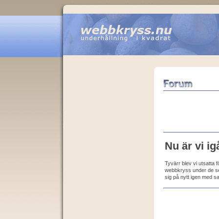
Nu är vi ig
Tyvärr blev vi utsatta 
webbkryss under de sen
sig på nytt igen med s