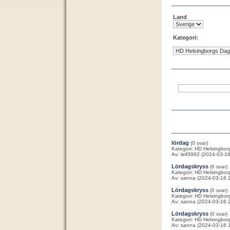
Land
Kategori:
lördag
(0 svar)
Kategori: HD Helsingbor
Av: leif3992 (2024-03-1
Lördagskryss
(0 svar)
Kategori: HD Helsingbor
Av: sanna (2024-03-16 
Lördagskryss
(0 svar)
Kategori: HD Helsingbor
Av: sanna (2024-03-16 
Lördagskryss
(0 svar)
Kategori: HD Helsingbor
Av: sanna (2024-03-16 