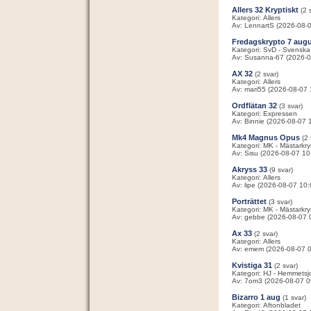
Allers 32 Kryptiskt
(2 
Kategori: Allers
Av: LennartS (2026-08-0
Fredagskrypto 7 augu
Kategori: SvD - Svenska
Av: Susanna-67 (2026-0
AX 32
(2 svar)
Kategori: Allers
Av: mari55 (2026-08-07 
Ordflätan 32
(3 svar)
Kategori: Expressen
Av: Binnie (2026-08-07 
Mk4 Magnus Opus
(2 
Kategori: MK - Mästarkry
Av: Sisu (2026-08-07 10
Akryss 33
(9 svar)
Kategori: Allers
Av: lipe (2026-08-07 10:
Porträttet
(3 svar)
Kategori: MK - Mästarkry
Av: gebbe (2026-08-07 
Ax 33
(2 svar)
Kategori: Allers
Av: emem (2026-08-07 0
Kvistiga 31
(2 svar)
Kategori: HJ - Hemmetsj
Av: 7om3 (2026-08-07 0
Bizarro 1 aug
(1 svar)
Kategori: Aftonbladet