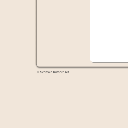
© Svenska Korsord AB