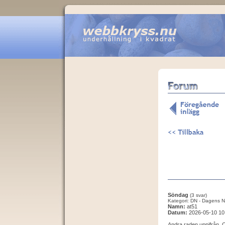
Söndag
(3 svar)
Kategori: DN - Dagens N
Namn:
at51
Datum:
2026-05-10 10
Andra raden uppifrån. 