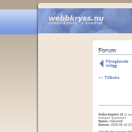
Svåra kryptot 21
(3 sva
Kategori: Expressen
Namn:
Håkan68
Datum:
2026-05-16 22
Vad blir det orangea b