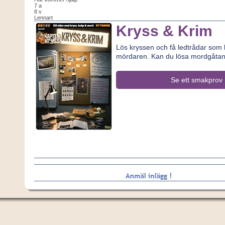
7 a
8 v
Lennart
Kryss & Krim
Lös kryssen och få ledtrådar som le
mördaren. Kan du lösa mordgåta
Se ett smakprov