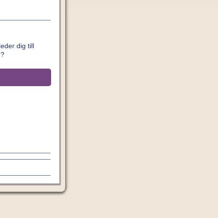
der dig till
n?