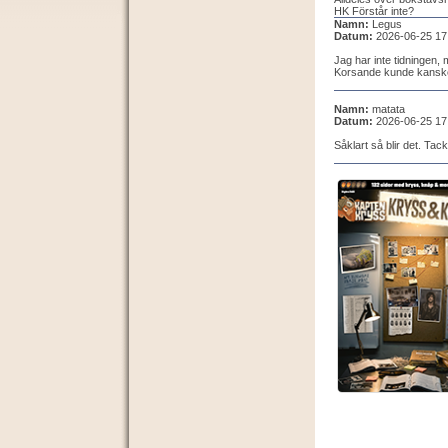
HK Förstår inte?
Namn:
Legus
Datum:
2026-06-25 17
Jag har inte tidningen,
Korsande kunde kanske 
Namn:
matata
Datum:
2026-06-25 17
Såklart så blir det. Tack