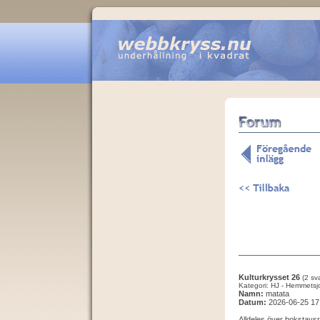
Kulturkrysset 26
(2 sva
Kategori: HJ - Hemmetsj
Namn:
matata
Datum:
2026-06-25 17
Alldeles över bokstavs