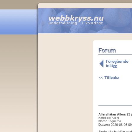
Allersflätan Allers 23
Kategori: Allers
Namn:
agnetha
Datum:
2026-06-03 09
Skulle vilja ha hjälp med