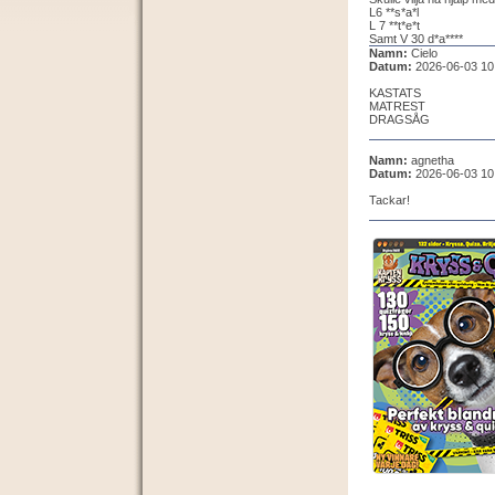
L6 **s*a*l
L 7 **t*e*t
Samt V 30 d*a****
Namn:
Cielo
Datum:
2026-06-03 10
KASTATS
MATREST
DRAGSÅG
Namn:
agnetha
Datum:
2026-06-03 10
Tackar!