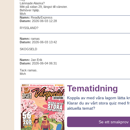
Lämnade Alaska?
Mitt på sidan 29, längst till vänster.
Behöver hjälp.
Mvh
Namn:
ReadlyExpress
Datum:
2026-06-03 12:28
RYSSLAND?
Namn:
ramas
Datum:
2026-06-03 13:42
SKOGSELD
Namn:
Jan Erik
Datum:
2026-06-04 06:31
Tack ramas.
Mvh
Tematidning
Koppla av med våra lagom lätta kr
Klarar du av vårt stora quiz med f
aktuella temat?
Se ett smakprov