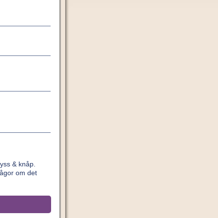
yss & knåp.
rågor om det