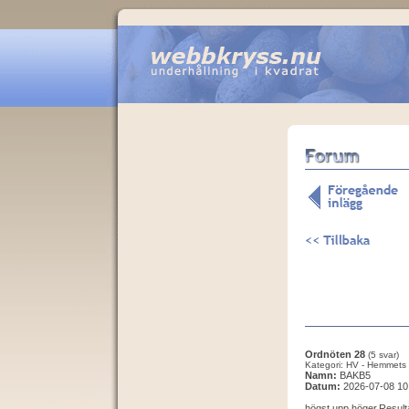
Ordnöten 28
(5 svar)
Kategori: HV - Hemmets 
Namn:
BAKB5
Datum:
2026-07-08 10
högst upp höger.Resulta