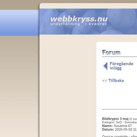
Bildkrypto 3 maj
(2 sva
Kategori: SvD - Svenska
Namn:
Susanna-67
Datum:
2026-05-03 11
Önskar starthjälp - någ