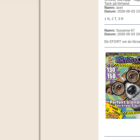
Tack på förhand.
Namn:
axel
Datum:
2026-05-03 13
1 N, 2 T, 3 R
Namn:
Susanna-67
Datum:
2026-05-03 19
Ett STORT om än försen