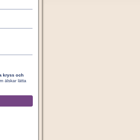
ta kryss och
om älskar lätta