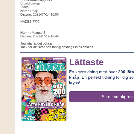
Erbjöd biologi
*ades
Namn:
majs
Datum:
2021-07-14 16:06
HADES ????
Namn:
MagganB
Datum:
2021-07-14 16:44
Jag lutar åt det också...
Tack för ditt svar och trevlig onsdags kväll önskas.
Lättaste
En krysstidning med över
200 lät
knåp
. En perfekt tidning för dig s
kryss!
Se ett smakprov