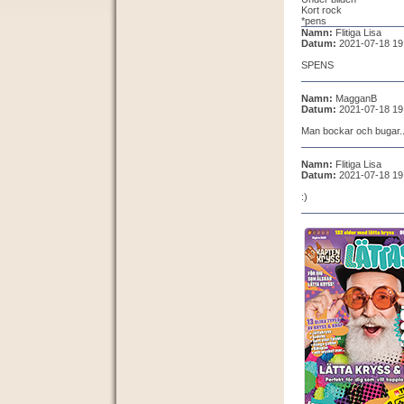
Kort rock
*pens
Namn:
Flitiga Lisa
Datum:
2021-07-18 19
SPENS
Namn:
MagganB
Datum:
2021-07-18 19
Man bockar och bugar.
Namn:
Flitiga Lisa
Datum:
2021-07-18 19
:)