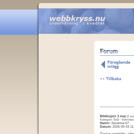
Bildkrypto 3 maj
(2 sva
Kategori: SvD - Svenska
Namn:
Susanna-67
Datum:
2026-05-03 11
Önskar starthjälp - någ