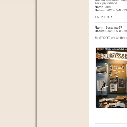
Tack på förhand.
Namn:
axel
Datum:
2026-05-03 13
1 N, 2 T, 3 R
Namn:
Susanna-67
Datum:
2026-05-03 19
Ett STORT om än försen