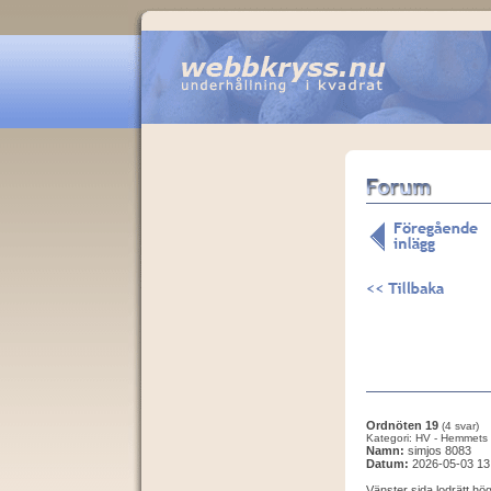
Ordnöten 19
(4 svar)
Kategori: HV - Hemmets 
Namn:
simjos 8083
Datum:
2026-05-03 13
Vänster sida lodrätt hög