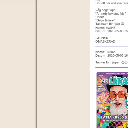
Har ett par ord kvar som j
Våg högst upp
”Är varje bokstav här”
Under
”Grips lättare”
Tacksam för hjälp 😊
Namn:
irwh45
Datum:
2026-05-03 15
LATINSK
OMASKERAD
Namn:
Tromb
Datum:
2026-05-03 16
Tackar för hjälpen 👏😊