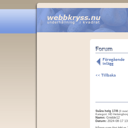
Svåra helg 17/8
(3 svar
Kategori: HD Helsingbor
Namn:
Gnidde12
Datum:
2024-08-17 13
Någon som löst bild nr 