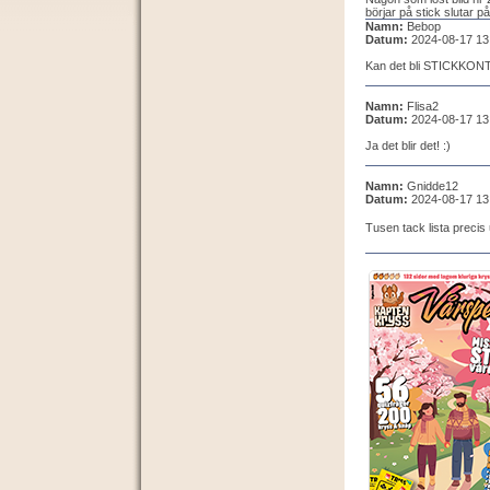
börjar på stick slutar på
Namn:
Bebop
Datum:
2024-08-17 13
Kan det bli STICKKON
Namn:
Flisa2
Datum:
2024-08-17 13
Ja det blir det! :)
Namn:
Gnidde12
Datum:
2024-08-17 13
Tusen tack lista precis 