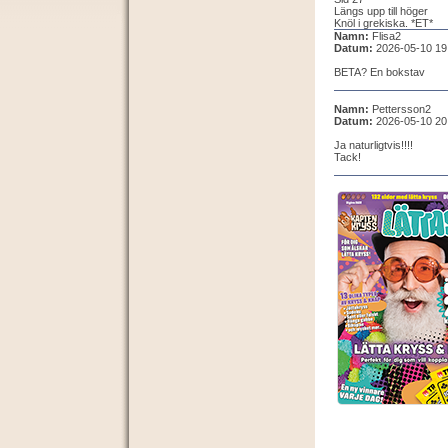
Längs upp till höger
Knöl i grekiska. *ET*
Namn:
Flisa2
Datum:
2026-05-10 19
BETA? En bokstav
Namn:
Pettersson2
Datum:
2026-05-10 20
Ja naturligtvis!!!!
Tack!