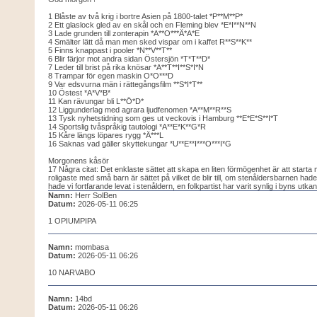
1 Blåste av två krig i bortre Asien på 1800-talet *P**M**P*
2 Ett glaslock gled av en skål och en Fleming blev *E*I**N**N
3 Lade grunden till zonterapin *A**O***Ä*A*E
4 Smälter lätt då man men sked vispar om i kaffet R**S**K**
5 Finns knappast i pooler *N**V**T**
6 Blir färjor mot andra sidan Östersjön *T*T**D*
7 Leder till brist på rika knösar *A**T**I**S*I*N
8 Trampar för egen maskin O*O***D
9 Var edsvurna män i rättegångsfilm **S*I*T**
10 Östest *A*V*B*
11 Kan rävungar bli L**Ö*D*
12 Liggunderlag med agrara ljudfenomen *A**M**R**S
13 Tysk nyhetstidning som ges ut veckovis i Hamburg **E*E*S**I*T
14 Sportslig tvåspråkig tautologi *A**E*K**G*R
15 Kåre längs löpares rygg *Ä***L
16 Saknas vad gäller skyttekungar *U**E**I***O***I*G
Morgonens kåsör
17 Några citat: Det enklaste sättet att skapa en liten förmögenhet är att starta 
roligaste med små barn är sättet på vilket de blir till, om stenåldersbarnen hade 
hade vi fortfarande levat i stenåldern, en folkpartist har varit synlig i byns utk
Namn:
Herr SolBen
Datum:
2026-05-11 06:25
1 OPIUMPIPA
Namn:
mombasa
Datum:
2026-05-11 06:26
10 NARVABO
Namn:
14bd
Datum:
2026-05-11 06:26