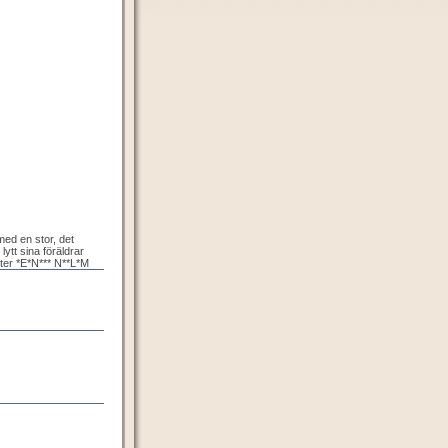
med en stor, det
lytt sina föräldrar
anter *E*N*** N**L*M