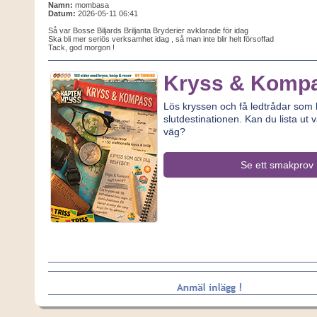
Namn:
mombasa
Datum:
2026-05-11 06:41
Så var Bosse Biljards Briljanta Bryderier avklarade för idag
Ska bli mer seriös verksamhet idag , så man inte blir helt försoffad
Tack, god morgon !
Kryss & Komp
Lös kryssen och få ledtrådar som le
slutdestinationen. Kan du lista ut v
väg?
Se ett smakprov