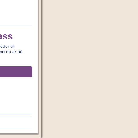
ass
der till
art du är på