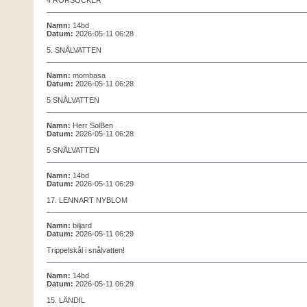
4 RÖRSOCKER
Namn:
14bd
Datum:
2026-05-11 06:28
5. SNÅLVATTEN
Namn:
mombasa
Datum:
2026-05-11 06:28
5 SNÅLVATTEN
Namn:
Herr SolBen
Datum:
2026-05-11 06:28
5 SNÅLVATTEN
Namn:
14bd
Datum:
2026-05-11 06:29
17. LENNART NYBLOM
Namn:
biljard
Datum:
2026-05-11 06:29
Trippelskål i snålvatten!
Namn:
14bd
Datum:
2026-05-11 06:29
15. LÄNDIL