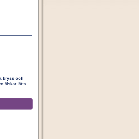
ta kryss och
om älskar lätta