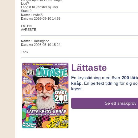
Ljud?
Längst till vänster sju ner
Stack?
Namn:
irwh45
Datum:
2026-05-10 14:59
LÄTEN
AVRESTE
Namn:
Hälsingebo
Datum:
2026-05-10 15:24
Tack
Lättaste
En krysstidning med över
200 lät
knåp
. En perfekt tidning för dig s
kryss!
Se ett smakprov