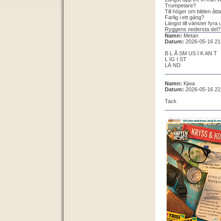
Trumpetare?
Till höger om bilden ått
Farlig i ett gäng?
Längst till vänster fyra 
Ryggens nedersta del?
Namn:
Metan
Datum:
2026-05-16 21
B L Å SM US I K AN T
L IG I ST
LÄ ND
Namn:
Kjwa
Datum:
2026-05-16 22
Tack