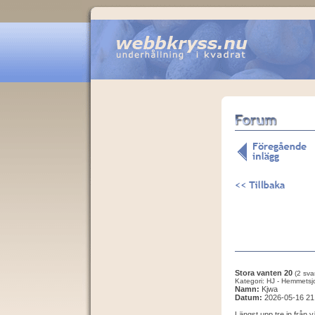
Stora vanten 20
(2 sva
Kategori: HJ - Hemmetsj
Namn:
Kjwa
Datum:
2026-05-16 21
Längst upp tre in från v