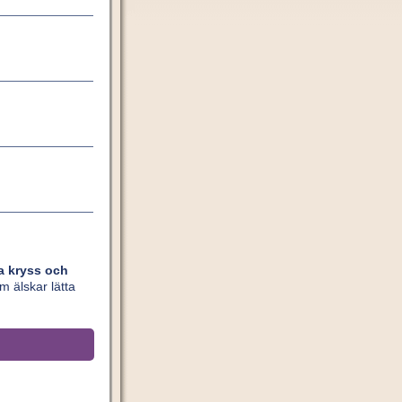
ta kryss och
om älskar lätta