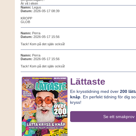
Är vit i eken
Namn:
Legus
Datum:
2026-05-17 08:39
KROPP
GLOB
Namn:
Perra
Datum:
2026-05-17 15:56
Tack! Kom på det själv också!
Namn:
Perra
Datum:
2026-05-17 15:56
Tack! Kom på det själv också!
Lättaste
En krysstidning med över
200 lät
knåp
. En perfekt tidning för dig s
kryss!
Se ett smakprov