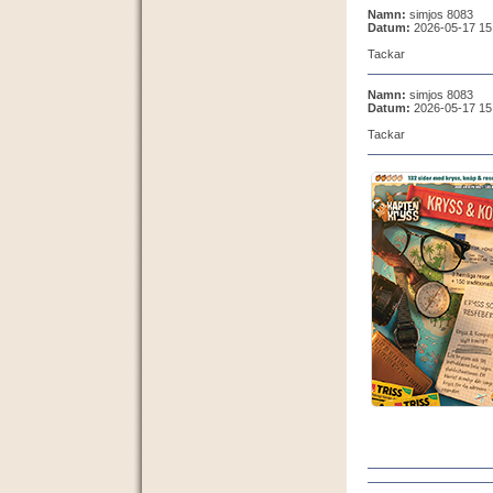
Namn:
simjos 8083
Datum:
2026-05-17 15
Tackar
Namn:
simjos 8083
Datum:
2026-05-17 15
Tackar