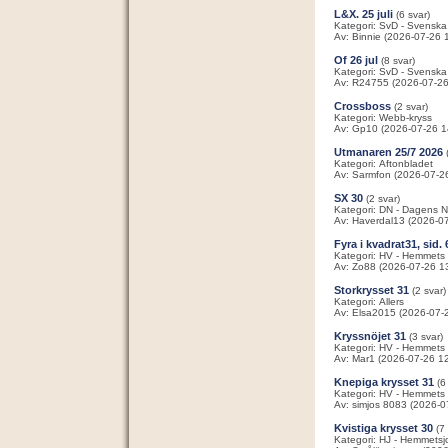
L&X. 25 juli
(6 svar)
Kategori: SvD - Svenska
Av: Binnie (2026-07-26 
Of 26 jul
(8 svar)
Kategori: SvD - Svenska
Av: R24755 (2026-07-26
Crossboss
(2 svar)
Kategori: Webb-kryss
Av: Gp10 (2026-07-26 1
Utmanaren 25/7 2026
Kategori: Aftonbladet
Av: Sarmfon (2026-07-2
SX 30
(2 svar)
Kategori: DN - Dagens N
Av: Haverdal13 (2026-07
Fyra i kvadrat31, sid. 
Kategori: HV - Hemmets 
Av: Zo88 (2026-07-26 1
Storkrysset 31
(2 svar)
Kategori: Allers
Av: Elsa2015 (2026-07-
Kryssnöjet 31
(3 svar)
Kategori: HV - Hemmets 
Av: Mar1 (2026-07-26 12
Knepiga krysset 31
(6
Kategori: HV - Hemmets 
Av: simjos 8083 (2026-0
Kvistiga krysset 30
(7
Kategori: HJ - Hemmetsj