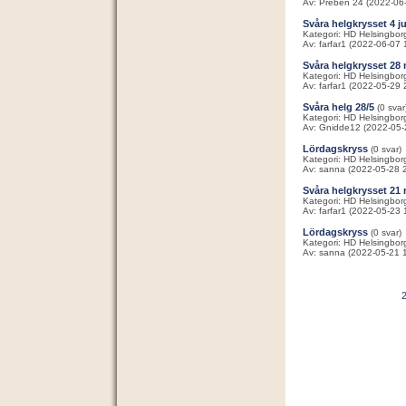
Av: Preben 24 (2022-06
Svåra helgkrysset 4 j
Kategori: HD Helsingbor
Av: farfar1 (2022-06-07 
Svåra helgkrysset 28 
Kategori: HD Helsingbor
Av: farfar1 (2022-05-29 
Svåra helg 28/5
(0 svar
Kategori: HD Helsingbor
Av: Gnidde12 (2022-05-
Lördagskryss
(0 svar)
Kategori: HD Helsingbor
Av: sanna (2022-05-28 
Svåra helgkrysset 21 
Kategori: HD Helsingbor
Av: farfar1 (2022-05-23 
Lördagskryss
(0 svar)
Kategori: HD Helsingbor
Av: sanna (2022-05-21 