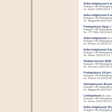
Svåra helgkrysset 6 a
Kategori: HD Helsingbor
Av: farfar1 (2022-08-07 
Svåra helgkrysset 6 a
Kategori: HD Helsingbor
Av: MagganB (2022-08-0
Fredagskryss 5aug
(0
Kategori: HD Helsingbor
Av: 777788io (2022-08-
Svåra helgkrysset
(0 s
Kategori: HD Helsingbor
Av: Preben 24 (2022-07
Svåra helgkrysset 9 ju
Kategori: HD Helsingbor
Av: farfar1 (2022-07-12 
Snabba krysset 25/26
Kategori: HD Helsingbor
Av: Veronica (2022-06-2
Fredagskryss 24 juni
Kategori: HD Helsingbor
Av: Preben 24 (2022-06-
Sverigekrysset 26 jun
Kategori: HD Helsingbor
Av: MagganB (2022-06-2
Lördagskryss
(0 svar)
Kategori: HD Helsingbor
Av: sanna (2022-06-26 
Svåra helgkrysset 18 
Kategori: HD Helsingbor