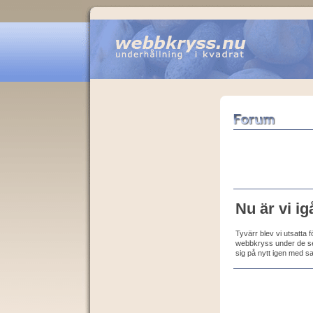
Nu är vi ig
Tyvärr blev vi utsatta 
webbkryss under de sen
sig på nytt igen med s